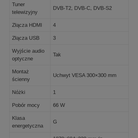
Tuner
DVB-T2, DVB-C, DVB-S2
telewizyjny
Złącza HDMI
4
Złącza USB
3
Wyjście audio
Tak
optyczne
Montaż
Uchwyt VESA 300×300 mm
ścienny
Nóżki
1
Pobór mocy
66 W
Klasa
G
energetyczna