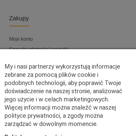
Zakupy
Moje konto
Sposoby płatności i wysyłki
Zwroty i reklamacje
My i nasi partnerzy wykorzystują informacje
zebrane za pomocą plików cookie i
podobnych technologii, aby poprawić Twoje
Właściciel serwisu
doświadczenie na naszej stronie, analizować
jego użycie i w celach marketingowych.
Baveno Sp. z o. o.
Więcej informacji można znaleźć w naszej
Czerniakowska 71/408a
polityce prywatności, a zgody można
00-715 Warszawa
zarządzać w dowolnym momencie.
NIP: 5273093569
KRS: 0001081683