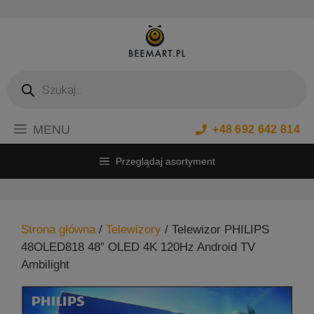
Przejdź
do
treści
Wyszukiwarka
produktów
MENU
+48 692 642 814
Przeglądaj asortyment
Strona główna
/
Telewizory
/ Telewizor PHILIPS
48OLED818 48″ OLED 4K 120Hz Android TV
Ambilight