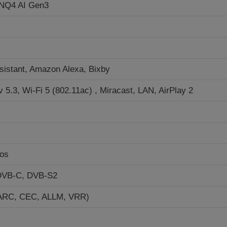
NQ4 AI Gen3
sistant, Amazon Alexa, Bixby
v 5.3, Wi-Fi 5 (802.11ac) , Miracast, LAN, AirPlay 2
os
DVB-C, DVB-S2
eARC, CEC, ALLM, VRR)