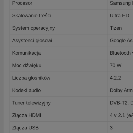
Procesor
Samsung 
Skalowanie treści
Ultra HD
System operacyjny
Tizen
Asystenci głosowi
Google As
Komunikacja
Bluetooth 
Moc dźwięku
70 W
Liczba głośników
4.2.2
Kodeki audio
Dolby Atm
Tuner telewizyjny
DVB-T2, 
Złącza HDMI
4 v 2.1 (
Złącza USB
3