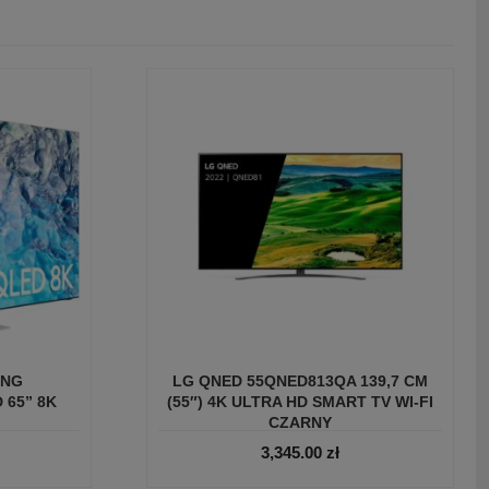
UNG
LG QNED 55QNED813QA 139,7 CM
 65” 8K
(55″) 4K ULTRA HD SMART TV WI-FI
CZARNY
3,345.00
zł