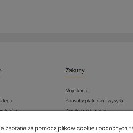
e
Zakupy
Moje konto
sklepu
Sposoby płatności i wysyłki
watności
Zwroty i reklamacje
ię z nami
cje zebrane za pomocą plików cookie i podobnych t