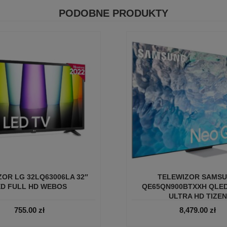
PODOBNE PRODUKTY
OR LG 32LQ63006LA 32″
TELEWIZOR SAMS
ED FULL HD WEBOS
QE65QN900BTXXH QLED
ULTRA HD TIZEN
755.00
zł
8,479.00
zł