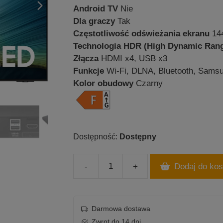
Android TV
Nie
Dla graczy
Tak
Częstotliwość odświeżania ekranu
14
Technologia HDR (High Dynamic Ran
Złącza
HDMI x4, USB x3
Funkcje
Wi-Fi, DLNA, Bluetooth, Sam
Kolor obudowy
Czarny
Dostępny
-
+
Dodaj do ko
ilość
SAMSUNG
OLED
QE65S95FATXXH
Darmowa dostawa
65
Zwrot do 14 dni