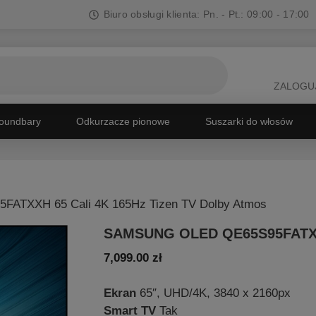
Biuro obsługi klienta: Pn. - Pt.: 09:00 - 17:00
ZALOGUJ
oundbary
Odkurzacze pionowe
Suszarki do włosów
TXXH 65 Cali 4K 165Hz Tizen TV Dolby Atmos
SAMSUNG OLED QE65S95FATXXH 
7,099.00
zł
Ekran
65″, UHD/4K, 3840 x 2160px
Smart TV
Tak