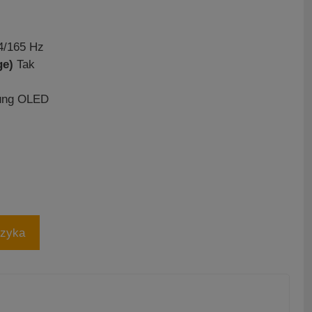
4/165 Hz
ge)
Tak
sung OLED
szyka