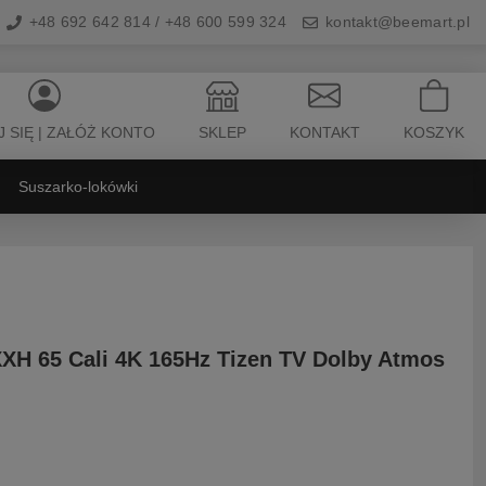
+48 692 642 814 / +48 600 599 324
kontakt@beemart.pl
 SIĘ | ZAŁÓŻ KONTO
SKLEP
KONTAKT
KOSZYK
Suszarko-lokówki
65 Cali 4K 165Hz Tizen TV Dolby Atmos