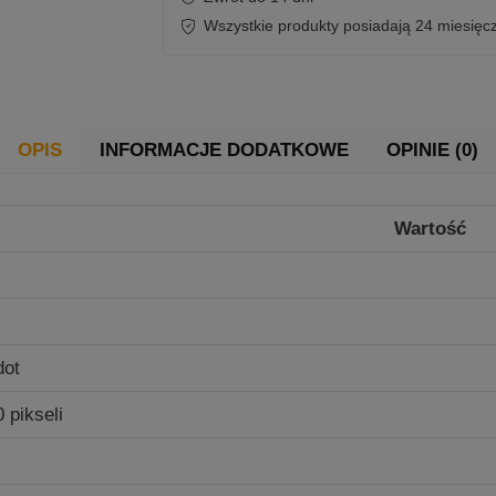
Cali
Wszystkie produkty posiadają 24 miesięc
4K
165Hz
Tizen
TV
OPIS
INFORMACJE DODATKOWE
OPINIE (0)
Dolby
Atmos
Wartość
dot
 pikseli