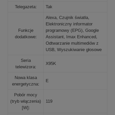
Telegazeta:
Tak
Alexa, Czujnik światła,
Elektroniczny informator
Funkcje
programowy (EPG), Google
dodatkowe:
Assistant, Imax Enhanced,
Odtwarzanie multimediów z
USB, Wyszukiwanie głosowe
Seria
X95K
telewizora:
Nowa klasa
E
energetyczna:
Pobór mocy
(tryb włączenia)
119
[W]: