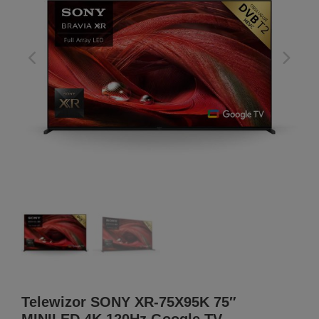
Telewizor SONY XR-75X95K 75″
MINILED 4K 120Hz Google TV