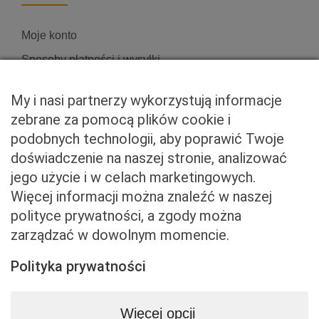
Moje konto
Sposoby płatności i wysyłki
Zwroty i reklamacje
My i nasi partnerzy wykorzystują informacje
zebrane za pomocą plików cookie i
podobnych technologii, aby poprawić Twoje
Właściciel serwisu
doświadczenie na naszej stronie, analizować
jego użycie i w celach marketingowych.
Baveno Sp. z o. o.
Więcej informacji można znaleźć w naszej
Czerniakowska 71/408a
polityce prywatności, a zgody można
00-715 Warszawa
zarządzać w dowolnym momencie.
NIP: 5273093569
KRS: 0001081683
Polityka prywatności
kontakt@beemart.pl
+48 692 642 814
Więcej opcji