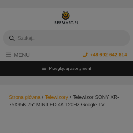
Przejdź
do
treści
Wyszukiwarka
produktów
MENU
+48 692 642 814
Przeglądaj asortyment
Strona główna
/
Telewizory
/ Telewizor SONY XR-
75X95K 75″ MINILED 4K 120Hz Google TV