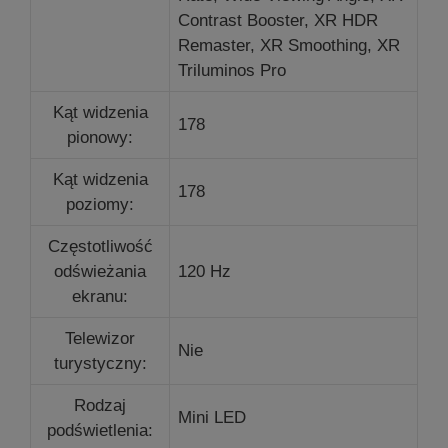
Contrast Booster, XR HDR
Remaster, XR Smoothing, XR
Triluminos Pro
Kąt widzenia
178
pionowy:
Kąt widzenia
178
poziomy:
Częstotliwość
odświeżania
120 Hz
ekranu:
Telewizor
Nie
turystyczny:
Rodzaj
Mini LED
podświetlenia: