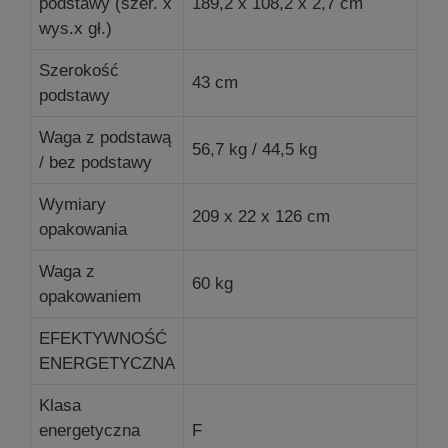
podstawy (szer. x
189,2 x 108,2 x 2,7 cm
wys.x gł.)
Szerokość
43 cm
podstawy
Waga z podstawą
56,7 kg / 44,5 kg
/ bez podstawy
Wymiary
209 x 22 x 126 cm
opakowania
Waga z
60 kg
opakowaniem
EFEKTYWNOŚĆ
ENERGETYCZNA
Klasa
energetyczna
F