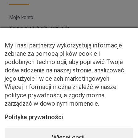
Moje konto
Sposoby płatności i wysyłki
Zwroty i reklamacje
My i nasi partnerzy wykorzystują informacje
zebrane za pomocą plików cookie i
podobnych technologii, aby poprawić Twoje
Właściciel serwisu
doświadczenie na naszej stronie, analizować
jego użycie i w celach marketingowych.
Baveno Sp. z o. o.
Więcej informacji można znaleźć w naszej
Czerniakowska 71/408a
polityce prywatności, a zgody można
00-715 Warszawa
zarządzać w dowolnym momencie.
NIP: 5273093569
KRS: 0001081683
Polityka prywatności
kontakt@beemart.pl
+48 692 642 814
Więcej opcji