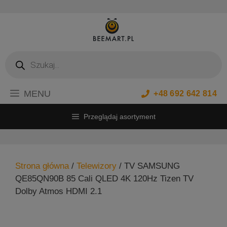
Przejdź
do
treści
Wyszukiwarka
produktów
MENU
+48 692 642 814
Przeglądaj asortyment
Strona główna
/
Telewizory
/ TV SAMSUNG
QE85QN90B 85 Cali QLED 4K 120Hz Tizen TV
Dolby Atmos HDMI 2.1