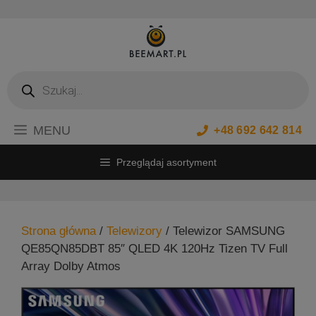
Przejdź
do
treści
Wyszukiwarka
produktów
MENU
+48 692 642 814
Przeglądaj asortyment
Strona główna
/
Telewizory
/ Telewizor SAMSUNG
QE85QN85DBT 85″ QLED 4K 120Hz Tizen TV Full
Array Dolby Atmos