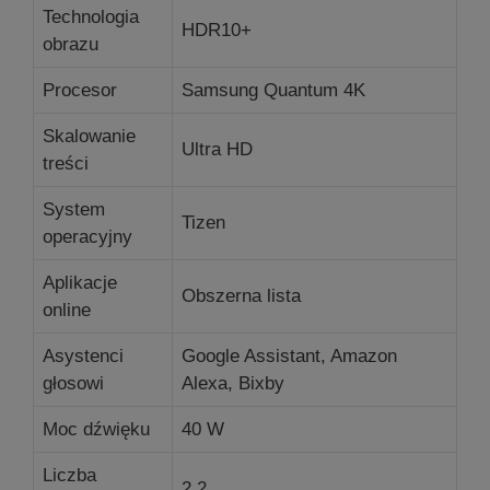
Technologia
HDR10+
obrazu
Procesor
Samsung Quantum 4K
Skalowanie
Ultra HD
treści
System
Tizen
operacyjny
Aplikacje
Obszerna lista
online
Asystenci
Google Assistant, Amazon
głosowi
Alexa, Bixby
Moc dźwięku
40 W
Liczba
2.2