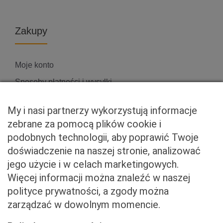
Zakupy
Moje konto
Sposoby płatności i wysyłki
Zwroty i reklamacje
My i nasi partnerzy wykorzystują informacje
zebrane za pomocą plików cookie i
podobnych technologii, aby poprawić Twoje
Właściciel serwisu
doświadczenie na naszej stronie, analizować
jego użycie i w celach marketingowych.
Baveno Sp. z o. o.
Więcej informacji można znaleźć w naszej
Czerniakowska 71/408a
polityce prywatności, a zgody można
00-715 Warszawa
zarządzać w dowolnym momencie.
NIP: 5273093569
KRS: 0001081683