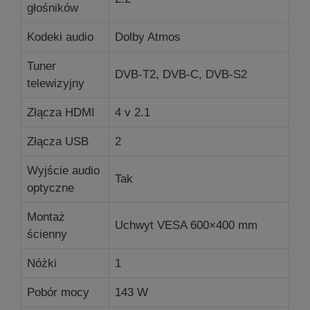
głośników
Kodeki audio
Dolby Atmos
Tuner
DVB-T2, DVB-C, DVB-S2
telewizyjny
Złącza HDMI
4 v 2.1
Złącza USB
2
Wyjście audio
Tak
optyczne
Montaż
Uchwyt VESA 600×400 mm
ścienny
Nóżki
1
Pobór mocy
143 W