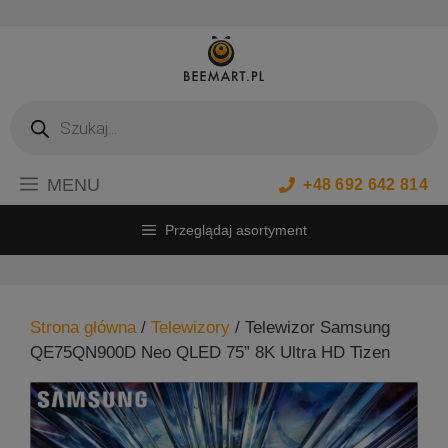
Przejdź
do
treści
Wyszukiwarka
produktów
MENU
+48 692 642 814
Przeglądaj asortyment
Strona główna
/
Telewizory
/ Telewizor Samsung
QE75QN900D Neo QLED 75” 8K Ultra HD Tizen