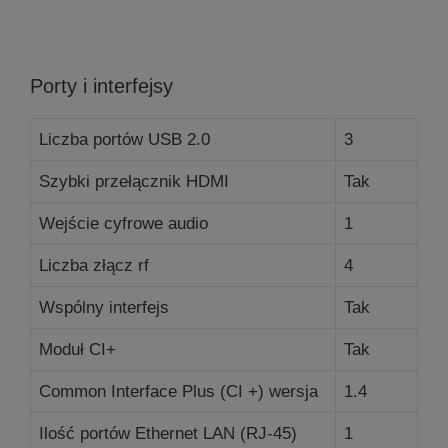
Porty i interfejsy
Liczba portów USB 2.0
3
Szybki przełącznik HDMI
Tak
Wejście cyfrowe audio
1
Liczba złącz rf
4
Wspólny interfejs
Tak
Moduł CI+
Tak
Common Interface Plus (CI +) wersja
1.4
Ilość portów Ethernet LAN (RJ-45)
1