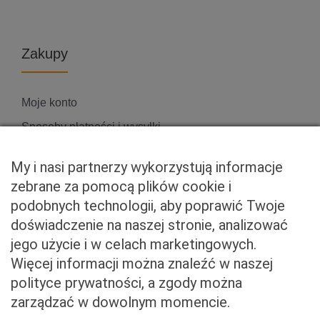
Zakupy
Moje konto
Sposoby płatności i wysyłki
Zwroty i reklamacje
My i nasi partnerzy wykorzystują informacje
zebrane za pomocą plików cookie i
podobnych technologii, aby poprawić Twoje
Właściciel serwisu
doświadczenie na naszej stronie, analizować
jego użycie i w celach marketingowych.
Baveno Sp. z o. o.
Więcej informacji można znaleźć w naszej
Czerniakowska 71/408a
polityce prywatności, a zgody można
00-715 Warszawa
zarządzać w dowolnym momencie.
NIP: 5273093569