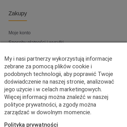
Zakupy
Moje konto
Sposoby płatności i wysyłki
Zwroty i reklamacje
My i nasi partnerzy wykorzystują informacje
zebrane za pomocą plików cookie i
podobnych technologii, aby poprawić Twoje
Właściciel serwisu
doświadczenie na naszej stronie, analizować
jego użycie i w celach marketingowych.
Baveno Sp. z o. o.
Więcej informacji można znaleźć w naszej
Czerniakowska 71/408a
polityce prywatności, a zgody można
00-715 Warszawa
zarządzać w dowolnym momencie.
NIP: 5273093569
KRS: 0001081683
Polityka prywatności