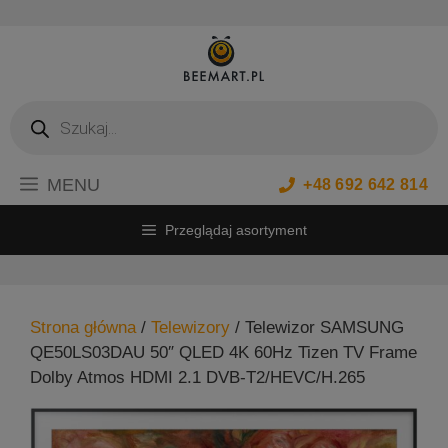
Przejdź
do
treści
Wyszukiwarka
produktów
MENU
+48 692 642 814
Przeglądaj asortyment
Strona główna
/
Telewizory
/ Telewizor SAMSUNG
QE50LS03DAU 50″ QLED 4K 60Hz Tizen TV Frame
Dolby Atmos HDMI 2.1 DVB-T2/HEVC/H.265