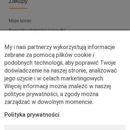
Zakupy
Moje konto
Sposoby płatności i wysyłki
Zwroty i reklamacje
My i nasi partnerzy wykorzystują informacje
zebrane za pomocą plików cookie i
podobnych technologii, aby poprawić Twoje
Właściciel serwisu
doświadczenie na naszej stronie, analizować
jego użycie i w celach marketingowych.
Baveno Sp. z o. o.
Więcej informacji można znaleźć w naszej
Czerniakowska 71/408a
polityce prywatności, a zgody można
00-715 Warszawa
zarządzać w dowolnym momencie.
NIP: 5273093569
KRS: 0001081683
Polityka prywatności
kontakt@beemart.pl