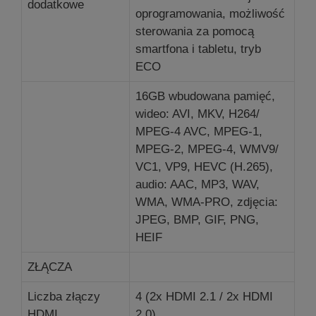
dodatkowe
oprogramowania, możliwość
sterowania za pomocą
smartfona i tabletu, tryb
ECO
16GB wbudowana pamięć,
wideo: AVI, MKV, H264/
MPEG-4 AVC, MPEG-1,
MPEG-2, MPEG-4, WMV9/
VC1, VP9, HEVC (H.265),
audio: AAC, MP3, WAV,
WMA, WMA-PRO, zdjęcia:
JPEG, BMP, GIF, PNG,
HEIF
ZŁĄCZA
Liczba złączy
4 (2x HDMI 2.1 / 2x HDMI
HDMI
2.0)