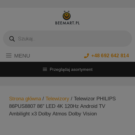
Przejdź
do
treści
Wyszukiwarka
produktów
MENU
+48 692 642 814
Przeglądaj asortyment
Strona główna
/
Telewizory
/ Telewizor PHILIPS
86PUS8807 86″ LED 4K 120Hz Android TV
Ambilight x3 Dolby Atmos Dolby Vision