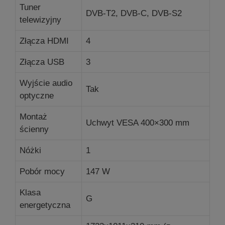
Tuner
DVB-T2, DVB-C, DVB-S2
telewizyjny
Złącza HDMI
4
Złącza USB
3
Wyjście audio
Tak
optyczne
Montaż
Uchwyt VESA 400×300 mm
ścienny
Nóżki
1
Pobór mocy
147 W
Klasa
G
energetyczna