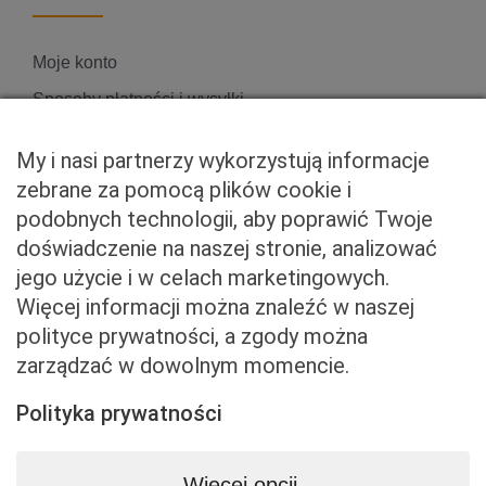
Moje konto
Sposoby płatności i wysyłki
Zwroty i reklamacje
My i nasi partnerzy wykorzystują informacje
zebrane za pomocą plików cookie i
podobnych technologii, aby poprawić Twoje
Właściciel serwisu
doświadczenie na naszej stronie, analizować
jego użycie i w celach marketingowych.
Baveno Sp. z o. o.
Więcej informacji można znaleźć w naszej
Czerniakowska 71/408a
polityce prywatności, a zgody można
00-715 Warszawa
zarządzać w dowolnym momencie.
NIP: 5273093569
KRS: 0001081683
Polityka prywatności
kontakt@beemart.pl
+48 692 642 814
Więcej opcji