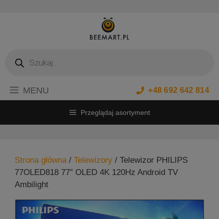
Przejdź
do
treści
Wyszukiwarka
produktów
MENU
+48 692 642 814
Przeglądaj asortyment
Strona główna
/
Telewizory
/ Telewizor PHILIPS
77OLED818 77″ OLED 4K 120Hz Android TV
Ambilight