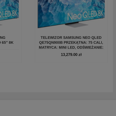
UNG
TELEWIZOR SAMSUNG NEO QLED
 65” 8K
QE75QN900B PRZEKĄTNA: 75 CALI,
MATRYCA: MINI LED, ODŚWIEŻANIE:
120 HZ, BLUETOOTH, WI-FI, DLNA,
13,279.00
zł
LAN, HDMI 2.1