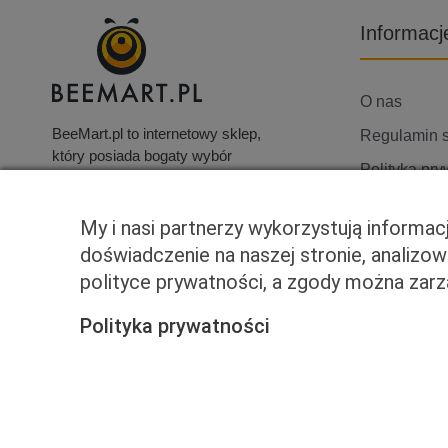
Informacj
O nas
BeeMart.pl to internetowy sklep,
Regulamin 
który posiada bogaty wybór
Polityka pry
produktów, w tym elektronikę
użytkową, telewizory i wiele
Skontaktuj s
innych artykułów.
My i nasi partnerzy wykorzystują informa
doświadczenie na naszej stronie, analizo
polityce prywatności, a zgody można za
Polityka prywatności