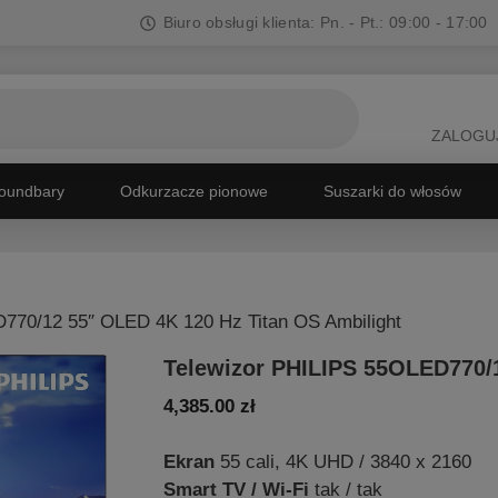
Biuro obsługi klienta: Pn. - Pt.: 09:00 - 17:00
ZALOGUJ
oundbary
Odkurzacze pionowe
Suszarki do włosów
770/12 55″ OLED 4K 120 Hz Titan OS Ambilight
Telewizor PHILIPS 55OLED770/1
4,385.00
zł
Ekran
55 cali, 4K UHD / 3840 x 2160
Smart TV / Wi-Fi
tak / tak