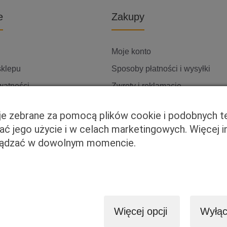
e
Zakupy
Moje konto
sklepu
Sposoby płatności i wysyłki
watności
Zwroty i reklamacje
ię z nami
cje zebrane za pomocą plików cookie i podobnych t
wać jego użycie i w celach marketingowych. Więcej 
rządzać w dowolnym momencie.
Więcej opcji
Wyłąc