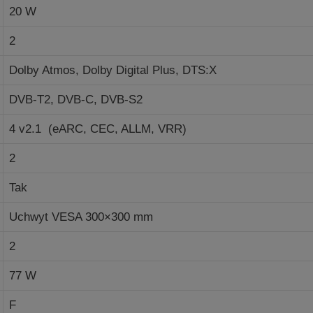
20 W
2
Dolby Atmos, Dolby Digital Plus, DTS:X
DVB-T2, DVB-C, DVB-S2
4 v2.1 (eARC, CEC, ALLM, VRR)
2
Tak
Uchwyt VESA 300×300 mm
2
77 W
F