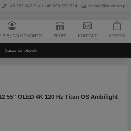
+48 692 642 814 / +48 600 599 324
kontakt@beemart.pl
 SIĘ | ZAŁÓŻ KONTO
SKLEP
KONTAKT
KOSZYK
Suszarko-lokówki
2 55″ OLED 4K 120 Hz Titan OS Ambilight