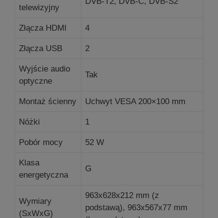
DVB-T2, DVB-C, DVB-S2
telewizyjny
Złącza HDMI
4
Złącza USB
2
Wyjście audio
Tak
optyczne
Montaż ścienny
Uchwyt VESA 200×100 mm
Nóżki
1
Pobór mocy
52 W
Klasa
G
energetyczna
963x628x212 mm (z
Wymiary
podstawą), 963x567x77 mm
(SxWxG)