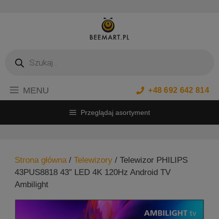
Przejdź
do
treści
Wyszukiwarka
produktów
MENU
+48 692 642 814
Przeglądaj asortyment
Strona główna
/
Telewizory
/ Telewizor PHILIPS
43PUS8818 43″ LED 4K 120Hz Android TV
Ambilight