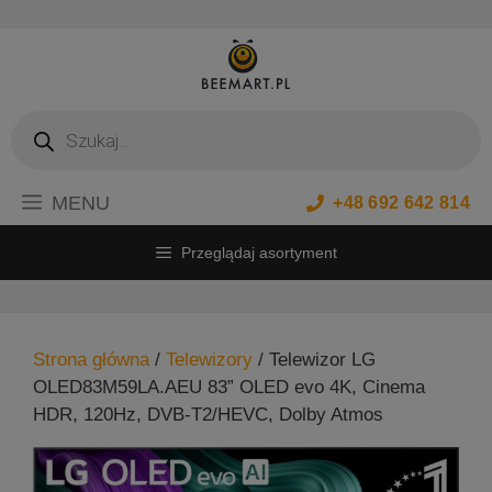
Przejdź
do
treści
Wyszukiwarka
produktów
MENU
+48 692 642 814
Przeglądaj asortyment
Strona główna
/
Telewizory
/ Telewizor LG
OLED83M59LA.AEU 83” OLED evo 4K, Cinema
HDR, 120Hz, DVB-T2/HEVC, Dolby Atmos