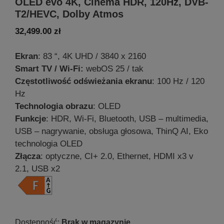
OLED evo 4K, Cinema HDR, 120Hz, DVB-
T2/HEVC, Dolby Atmos
32,499.00
zł
Ekran
: 83 “, 4K UHD / 3840 x 2160
Smart TV / Wi-Fi:
webOS 25 / tak
Częstotliwość odświeżania ekranu
: 100 Hz / 120
Hz
Technologia obrazu
: OLED
Funkcje
: HDR, Wi-Fi, Bluetooth, USB – multimedia,
USB – nagrywanie, obsługa głosowa, ThinQ AI, Eko
technologia OLED
Złącza
: optyczne, CI+ 2.0, Ethernet, HDMI x3 v
2.1, USB x2
Brak w magazynie