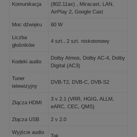
Komunikacja
(802.11ax) , Miracast, LAN,
AirPlay 2, Google Cast
Moc dźwięku
60 W
Liczba
4 szt., 2 szt.
niskotonowy
głośników
Dolby Atmos, Dolby AC-4, Dolby
Kodeki audio
Digital (AC3)
Tuner
DVB-T2, DVB-C, DVB-S2
telewizyjny
3 v 2.1 (VRR, HGIG, ALLM,
Złącza HDMI
eARC, CEC, QMS)
Złącza USB
2
v 2.0
Wyjście audio
Tak