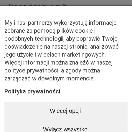
Sposoby płatności i wysyłki
Zwroty i reklamacje
My i nasi partnerzy wykorzystują informacje
zebrane za pomocą plików cookie i
podobnych technologii, aby poprawić Twoje
Właściciel serwisu
doświadczenie na naszej stronie, analizować
jego użycie i w celach marketingowych.
Baveno Sp. z o. o.
Więcej informacji można znaleźć w naszej
Czerniakowska 71/408a
polityce prywatności, a zgody można
00-715 Warszawa
zarządzać w dowolnym momencie.
NIP: 5273093569
KRS: 0001081683
Polityka prywatności
kontakt@beemart.pl
+48 692 642 814
Więcej opcji
+48 600 599 324
Wyłącz wszystko