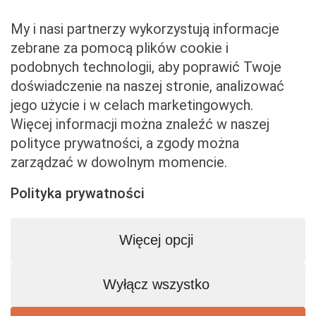
Zwroty i reklamacje
My i nasi partnerzy wykorzystują informacje
zebrane za pomocą plików cookie i
podobnych technologii, aby poprawić Twoje
Właściciel serwisu
doświadczenie na naszej stronie, analizować
jego użycie i w celach marketingowych.
Baveno Sp. z o. o.
Więcej informacji można znaleźć w naszej
Czerniakowska 71/408a
polityce prywatności, a zgody można
00-715 Warszawa
zarządzać w dowolnym momencie.
NIP: 5273093569
KRS: 0001081683
Polityka prywatności
kontakt@beemart.pl
+48 692 642 814
Więcej opcji
+48 600 599 324
Wyłącz wszystko
Biuro obsługi klienta
Pn-Pt: 9:00 - 17:00