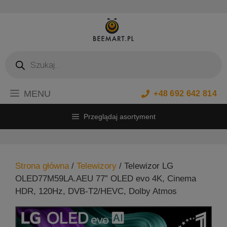
Przejdź
do
treści
Wyszukiwarka
produktów
MENU
+48 692 642 814
Przeglądaj asortyment
Strona główna
/
Telewizory
/ Telewizor LG
OLED77M59LA.AEU 77” OLED evo 4K, Cinema
HDR, 120Hz, DVB-T2/HEVC, Dolby Atmos