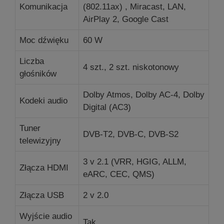
Komunikacja
(802.11ax) , Miracast, LAN,
AirPlay 2, Google Cast
Moc dźwięku
60 W
Liczba
4 szt., 2 szt.
niskotonowy
głośników
Dolby Atmos, Dolby AC-4, Dolby
Kodeki audio
Digital (AC3)
Tuner
DVB-T2, DVB-C, DVB-S2
telewizyjny
3 v 2.1 (VRR, HGIG, ALLM,
Złącza HDMI
eARC, CEC, QMS)
Złącza USB
2
v 2.0
Wyjście audio
Tak