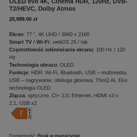
OLED evo 4K, Cinema HDR, 120Hz, DVB-
T2/HEVC, Dolby Atmos
20,999.00
zł
Ekran
: 77 “, 4K UHD / 3840 x 2160
Smart TV / Wi-Fi:
webOS 25 / tak
Częstotliwość odświeżania ekranu
: 100 Hz / 120
Hz
Technologia obrazu
: OLED
Funkcje
: HDR, Wi-Fi, Bluetooth, USB – multimedia,
USB – nagrywanie, obsługa głosowa, ThinQ AI, Eko
technologia OLED
Złącza
: optyczne, CI+ 2.0, Ethernet, HDMI x3 v
2.1, USB x2
Brak w magazynie