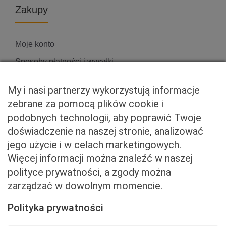
Zakupy
Moje konto
Sposoby płatności i wysyłki
Zwroty i reklamacje
My i nasi partnerzy wykorzystują informacje
zebrane za pomocą plików cookie i
podobnych technologii, aby poprawić Twoje
Właściciel serwisu
doświadczenie na naszej stronie, analizować
jego użycie i w celach marketingowych.
Baveno Sp. z o. o.
Więcej informacji można znaleźć w naszej
Czerniakowska 71/408a
polityce prywatności, a zgody można
00-715 Warszawa
zarządzać w dowolnym momencie.
NIP: 5273093569
KRS: 0001081683
Polityka prywatności
kontakt@beemart.pl