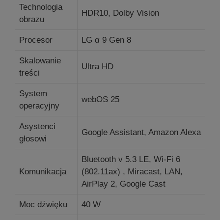
Technologia
HDR10, Dolby Vision
obrazu
Procesor
LG α 9 Gen 8
Skalowanie
Ultra HD
treści
System
webOS 25
operacyjny
Asystenci
Google Assistant, Amazon Alexa
głosowi
Bluetooth v 5.3 LE, Wi-Fi 6
Komunikacja
(802.11ax) , Miracast, LAN,
AirPlay 2, Google Cast
Moc dźwięku
40 W