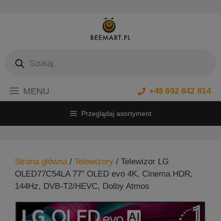
Przejdź
do
treści
Wyszukiwarka
produktów
MENU
+48 692 642 814
Przeglądaj asortyment
Strona główna
/
Telewizory
/ Telewizor LG
OLED77C54LA 77” OLED evo 4K, Cinema HDR,
144Hz, DVB-T2/HEVC, Dolby Atmos