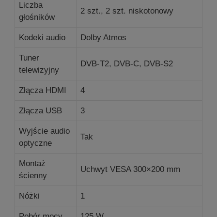
Liczba
2 szt., 2 szt.
niskotonowy
głośników
Kodeki audio
Dolby Atmos
Tuner
DVB-T2, DVB-C, DVB-S2
telewizyjny
Złącza HDMI
4
Złącza USB
3
Wyjście audio
Tak
optyczne
Montaż
Uchwyt VESA 300×200 mm
ścienny
Nóżki
1
Pobór mocy
125 W