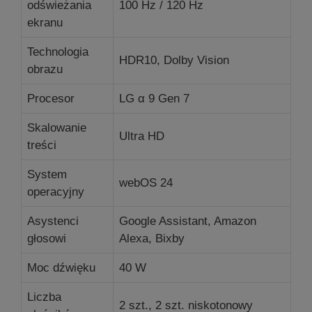
odświeżania
100 Hz / 120 Hz
ekranu
Technologia
HDR10, Dolby Vision
obrazu
Procesor
LG α 9 Gen 7
Skalowanie
Ultra HD
treści
System
webOS 24
operacyjny
Asystenci
Google Assistant, Amazon
głosowi
Alexa, Bixby
Moc dźwięku
40 W
Liczba
2 szt., 2 szt.
niskotonowy