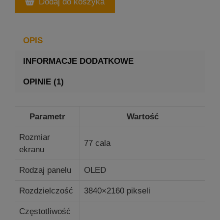
Dodaj do koszyka
OPIS
INFORMACJE DODATKOWE
OPINIE (1)
Parametr
Wartość
Rozmiar
77 cala
ekranu
Rodzaj panelu
OLED
Rozdzielczość
3840×2160 pikseli
Częstotliwość