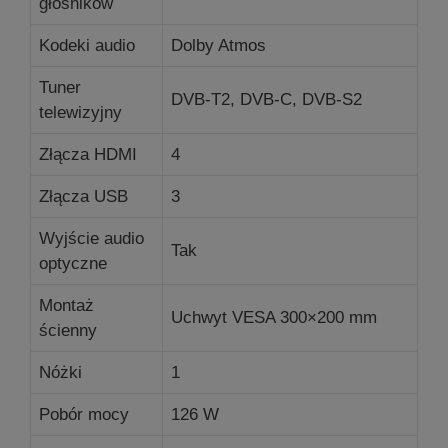
głośników
Kodeki audio
Dolby Atmos
Tuner
DVB-T2, DVB-C, DVB-S2
telewizyjny
Złącza HDMI
4
Złącza USB
3
Wyjście audio
Tak
optyczne
Montaż
Uchwyt VESA 300×200 mm
ścienny
Nóżki
1
Pobór mocy
126 W