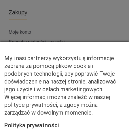
Zakupy
Moje konto
Sposoby płatności i wysyłki
Zwroty i reklamacje
My i nasi partnerzy wykorzystują informacje
zebrane za pomocą plików cookie i
podobnych technologii, aby poprawić Twoje
Właściciel serwisu
doświadczenie na naszej stronie, analizować
jego użycie i w celach marketingowych.
Baveno Sp. z o. o.
Więcej informacji można znaleźć w naszej
Czerniakowska 71/408a
polityce prywatności, a zgody można
00-715 Warszawa
zarządzać w dowolnym momencie.
NIP: 5273093569
KRS: 0001081683
Polityka prywatności