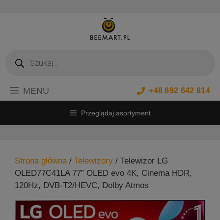
Przejdź
do
treści
Wyszukiwarka
produktów
MENU
+48 692 642 814
Przeglądaj asortyment
Strona główna
/
Telewizory
/ Telewizor LG
OLED77C41LA 77” OLED evo 4K, Cinema HDR,
120Hz, DVB-T2/HEVC, Dolby Atmos