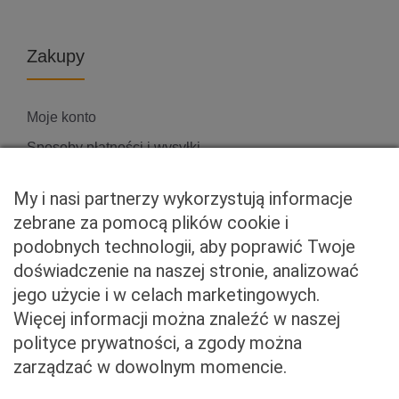
Zakupy
Moje konto
Sposoby płatności i wysyłki
Zwroty i reklamacje
My i nasi partnerzy wykorzystują informacje
zebrane za pomocą plików cookie i
podobnych technologii, aby poprawić Twoje
Właściciel serwisu
doświadczenie na naszej stronie, analizować
jego użycie i w celach marketingowych.
Baveno Sp. z o. o.
Więcej informacji można znaleźć w naszej
Czerniakowska 71/408a
polityce prywatności, a zgody można
00-715 Warszawa
zarządzać w dowolnym momencie.
NIP: 5273093569
KRS: 0001081683