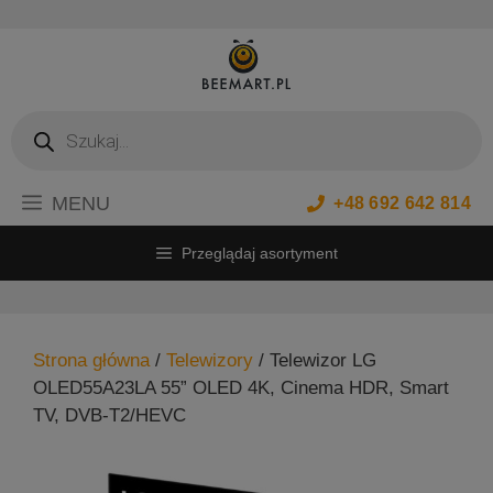
Przejdź
do
treści
Wyszukiwarka
produktów
MENU
+48 692 642 814
Przeglądaj asortyment
Strona główna
/
Telewizory
/ Telewizor LG
OLED55A23LA 55” OLED 4K, Cinema HDR, Smart
TV, DVB-T2/HEVC