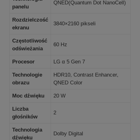
QNED(
Quantum Dot NanoCell
)
panelu
Rozdzielczość
3840×2160 pikseli
ekranu
Częstotliwość
60 Hz
odświeżania
Procesor
LG α 5 Gen 7
Technologie
HDR10, Contrast Enhancer,
obrazu
QNED Color
Moc dźwięku
20 W
Liczba
2
głośników
Technologia
Dolby Digital
dźwięku