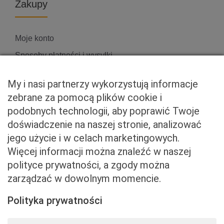
Zakupy
Moje konto
Sposoby płatności i wysyłki
Zwroty i reklamacje
My i nasi partnerzy wykorzystują informacje
zebrane za pomocą plików cookie i
podobnych technologii, aby poprawić Twoje
Właściciel serwisu
doświadczenie na naszej stronie, analizować
jego użycie i w celach marketingowych.
Baveno Sp. z o. o.
Więcej informacji można znaleźć w naszej
Czerniakowska 71/408a
polityce prywatności, a zgody można
00-715 Warszawa
zarządzać w dowolnym momencie.
NIP: 5273093569
KRS: 0001081683
Polityka prywatności
kontakt@beemart.pl