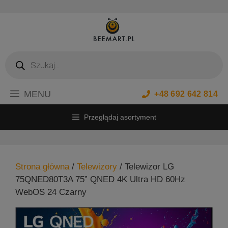
Przejdź
do
treści
Wyszukiwarka
produktów
MENU
+48 692 642 814
Przeglądaj asortyment
Strona główna
/
Telewizory
/ Telewizor LG
75QNED80T3A 75” QNED 4K Ultra HD 60Hz
WebOS 24 Czarny