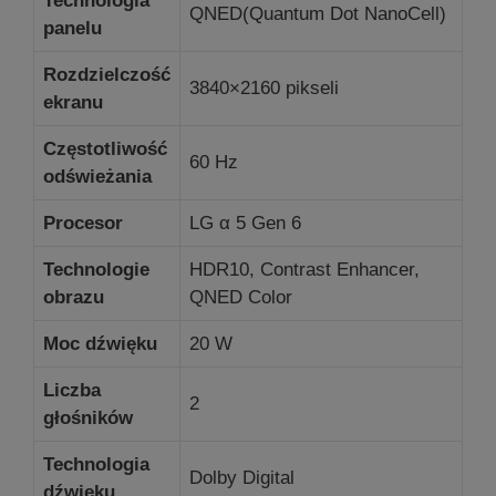
Technologia
QNED(
Quantum Dot NanoCell
)
panelu
Rozdzielczość
3840×2160 pikseli
ekranu
Częstotliwość
60 Hz
odświeżania
Procesor
LG α 5 Gen 6
Technologie
HDR10, Contrast Enhancer,
obrazu
QNED Color
Moc dźwięku
20 W
Liczba
2
głośników
Technologia
Dolby Digital
dźwięku