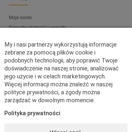
Moje konto
Sposoby płatności i wysyłki
Zwroty i reklamacje
My i nasi partnerzy wykorzystują informacje
zebrane za pomocą plików cookie i
podobnych technologii, aby poprawić Twoje
Właściciel serwisu
doświadczenie na naszej stronie, analizować
jego użycie i w celach marketingowych.
Baveno Sp. z o. o.
Więcej informacji można znaleźć w naszej
Czerniakowska 71/408a
polityce prywatności, a zgody można
00-715 Warszawa
zarządzać w dowolnym momencie.
NIP: 5273093569
KRS: 0001081683
Polityka prywatności
kontakt@beemart.pl
+48 692 642 814