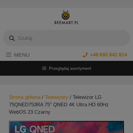
Przejdź
do
treści
Wyszukiwarka
produktów
MENU
+48 692 642 814
Przeglądaj asortyment
Strona główna
/
Telewizory
/ Telewizor LG
75QNED753RA 75” QNED 4K Ultra HD 60Hz
WebOS 23 Czarny