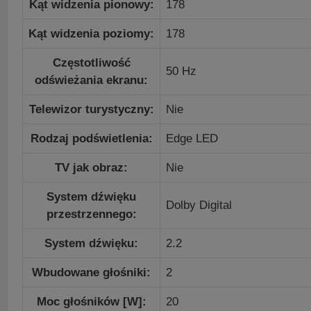
Kąt widzenia pionowy:
178
Kąt widzenia poziomy:
178
Częstotliwość
50 Hz
odświeżania ekranu:
Telewizor turystyczny:
Nie
Rodzaj podświetlenia:
Edge LED
TV jak obraz:
Nie
System dźwięku
Dolby Digital
przestrzennego:
System dźwięku:
2.2
Wbudowane głośniki:
2
Moc głośników [W]:
20