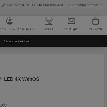
+48 692 642 814 / +48 600 599 324
kontakt@beemart.pl
 SIĘ | ZAŁÓŻ KONTO
SKLEP
KONTAKT
KOSZYK
Suszarko-lokówki
5″ LED 4K WebOS
2160