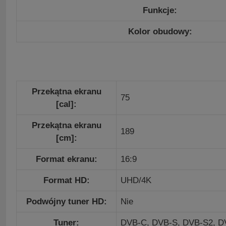
Funkcje:
Kolor obudowy:
Przekątna ekranu
75
[cal]:
Przekątna ekranu
189
[cm]:
Format ekranu:
16:9
Format HD:
UHD/4K
Podwójny tuner HD:
Nie
Tuner:
DVB-C,
DVB-S,
DVB-S2,
D