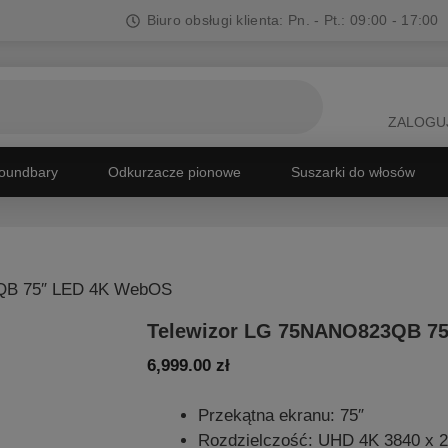
Biuro obsługi klienta: Pn. - Pt.: 09:00 - 17:00
ZALOGUJ
oundbary
Odkurzacze pionowe
Suszarki do włosów
3QB 75″ LED 4K WebOS
Telewizor LG 75NANO823QB 7
6,999.00
zł
Przekątna ekranu: 75″
Rozdzielczość: UHD 4K 3840 x 