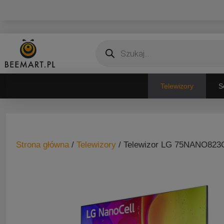
Przejdź
do
treści
Wyszukiwarka
produktów
Telewizory
S
Strona główna
/
Telewizory
/ Telewizor LG 75NANO82