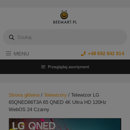
Przejdź
do
treści
Wyszukiwarka
produktów
MENU
+48 692 642 814
Przeglądaj asortyment
Strona główna
/
Telewizory
/ Telewizor LG
65QNED86T3A 65 QNED 4K Ultra HD 120Hz
WebOS 24 Czarny