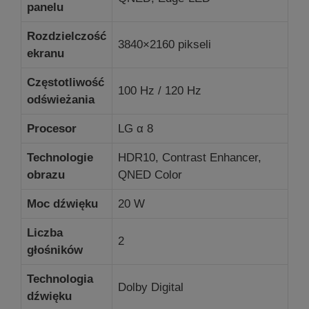
panelu
Rozdzielczość
3840×2160 pikseli
ekranu
Częstotliwość
100 Hz / 120 Hz
odświeżania
Procesor
LG α 8
Technologie
HDR10, Contrast Enhancer,
obrazu
QNED Color
Moc dźwięku
20 W
Liczba
2
głośników
Technologia
Dolby Digital
dźwięku