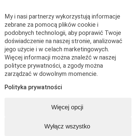
Zwroty i reklamacje
My i nasi partnerzy wykorzystują informacje
zebrane za pomocą plików cookie i
podobnych technologii, aby poprawić Twoje
Właściciel serwisu
doświadczenie na naszej stronie, analizować
jego użycie i w celach marketingowych.
Baveno Sp. z o. o.
Więcej informacji można znaleźć w naszej
Czerniakowska 71/408a
polityce prywatności, a zgody można
00-715 Warszawa
zarządzać w dowolnym momencie.
NIP: 5273093569
KRS: 0001081683
Polityka prywatności
kontakt@beemart.pl
+48 692 642 814
Więcej opcji
+48 600 599 324
Wyłącz wszystko
Biuro obsługi klienta