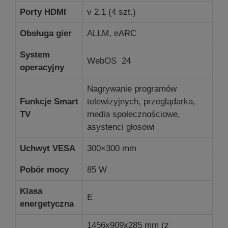
Porty HDMI
v 2.1 (4 szt.)
Obsługa gier
ALLM, eARC
System
WebOS 24
operacyjny
Nagrywanie programów
Funkcje Smart
telewizyjnych, przeglądarka,
TV
media społecznościowe,
asystenci głosowi
Uchwyt VESA
300×300 mm
Pobór mocy
85 W
Klasa
E
energetyczna
1456x909x285 mm (z