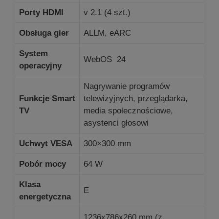
Porty HDMI
v 2.1 (4 szt.)
Obsługa gier
ALLM, eARC
System
WebOS 24
operacyjny
Nagrywanie programów
Funkcje Smart
telewizyjnych, przeglądarka,
TV
media społecznościowe,
asystenci głosowi
Uchwyt VESA
300×300 mm
Pobór mocy
64 W
Klasa
E
energetyczna
1236x786x260 mm (z