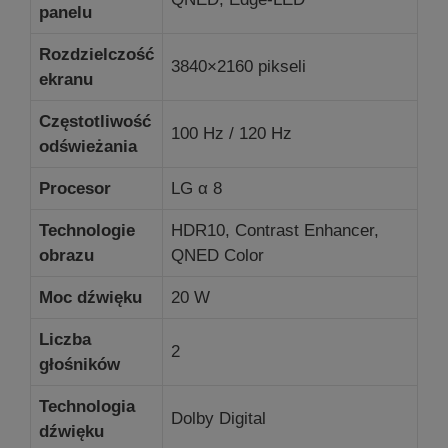
panelu
Rozdzielczość
3840×2160 pikseli
ekranu
Częstotliwość
100 Hz / 120 Hz
odświeżania
Procesor
LG α 8
Technologie
HDR10, Contrast Enhancer,
obrazu
QNED Color
Moc dźwięku
20 W
Liczba
2
głośników
Technologia
Dolby Digital
dźwięku