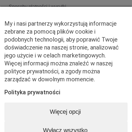
Sposoby płatności i wysyłki
Zwroty i reklamacje
My i nasi partnerzy wykorzystują informacje
zebrane za pomocą plików cookie i
podobnych technologii, aby poprawić Twoje
Właściciel serwisu
doświadczenie na naszej stronie, analizować
jego użycie i w celach marketingowych.
Baveno Sp. z o. o.
Więcej informacji można znaleźć w naszej
Czerniakowska 71/408a
polityce prywatności, a zgody można
00-715 Warszawa
zarządzać w dowolnym momencie.
NIP: 5273093569
KRS: 0001081683
Polityka prywatności
kontakt@beemart.pl
+48 692 642 814
Więcej opcji
+48 600 599 324
Wyłącz wszystko