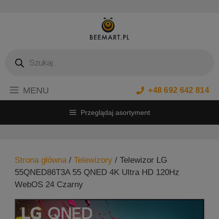
Przejdź
do
treści
Wyszukiwarka
produktów
MENU
+48 692 642 814
Przeglądaj asortyment
Strona główna
/
Telewizory
/ Telewizor LG
55QNED86T3A 55 QNED 4K Ultra HD 120Hz
WebOS 24 Czarny