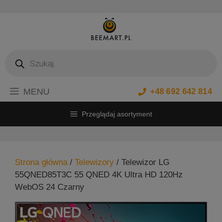
Przejdź
do
treści
Wyszukiwarka
produktów
MENU
+48 692 642 814
Przeglądaj asortyment
Strona główna
/
Telewizory
/ Telewizor LG
55QNED85T3C 55 QNED 4K Ultra HD 120Hz
WebOS 24 Czarny