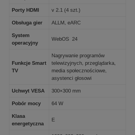
Porty HDMI
v 2.1 (4 szt.)
Obsługa gier
ALLM, eARC
System
WebOS 24
operacyjny
Nagrywanie programów
Funkcje Smart
telewizyjnych, przeglądarka,
TV
media społecznościowe,
asystenci głosowi
Uchwyt VESA
300×300 mm
Pobór mocy
64 W
Klasa
E
energetyczna