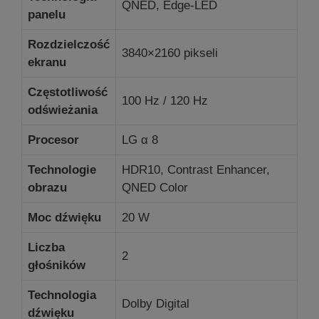
QNED, Edge-LED
panelu
Rozdzielczość
3840×2160 pikseli
ekranu
Częstotliwość
100 Hz / 120 Hz
odświeżania
Procesor
LG α 8
Technologie
HDR10, Contrast Enhancer,
obrazu
QNED Color
Moc dźwięku
20 W
Liczba
2
głośników
Technologia
Dolby Digital
dźwięku