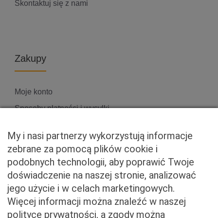
Skontaktuj się z nami
Zakupy
Moje konto
Sposoby płatności i wysyłki
Zwroty i reklamacje
My i nasi partnerzy wykorzystują informacje
zebrane za pomocą plików cookie i
podobnych technologii, aby poprawić Twoje
Właściciel serwisu
doświadczenie na naszej stronie, analizować
jego użycie i w celach marketingowych.
Baveno Sp. z o. o.
Więcej informacji można znaleźć w naszej
Czerniakowska 71/408a
polityce prywatności, a zgody można