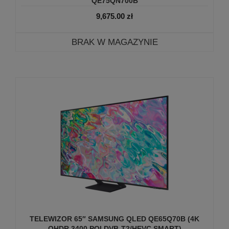
QE75QN700B
9,675.00
zł
BRAK W MAGAZYNIE
TELEWIZOR 65″ SAMSUNG QLED QE65Q70B (4K
QHDR 3400 PQI DVB-T2/­HEVC SMART)