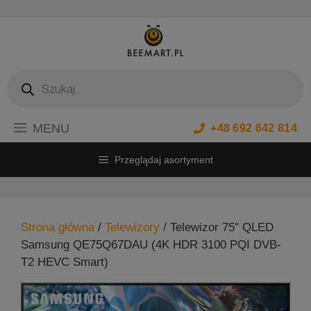
Przejdź
do
treści
Wyszukiwarka
produktów
MENU
+48 692 642 814
Przeglądaj asortyment
Strona główna
/
Telewizory
/ Telewizor 75″ QLED
Samsung QE75Q67DAU (4K HDR 3100 PQI DVB-
T2 HEVC Smart)