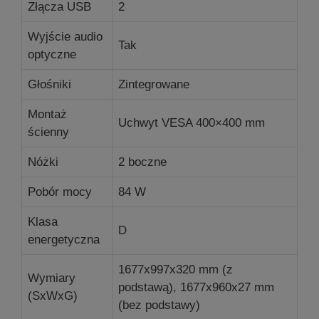
Złącza USB
2
Wyjście audio
Tak
optyczne
Głośniki
Zintegrowane
Montaż
Uchwyt VESA 400×400 mm
ścienny
Nóżki
2 boczne
Pobór mocy
84 W
Klasa
D
energetyczna
1677x997x320 mm (z
Wymiary
podstawą), 1677x960x27 mm
(SxWxG)
(bez podstawy)