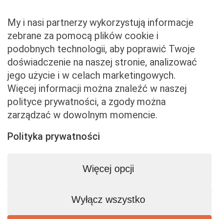
Zwroty i reklamacje
My i nasi partnerzy wykorzystują informacje
zebrane za pomocą plików cookie i
podobnych technologii, aby poprawić Twoje
Właściciel serwisu
doświadczenie na naszej stronie, analizować
jego użycie i w celach marketingowych.
Baveno Sp. z o. o.
Więcej informacji można znaleźć w naszej
Czerniakowska 71/408a
polityce prywatności, a zgody można
00-715 Warszawa
zarządzać w dowolnym momencie.
NIP: 5273093569
KRS: 0001081683
Polityka prywatności
kontakt@beemart.pl
+48 692 642 814
Więcej opcji
+48 600 599 324
Wyłącz wszystko
Biuro obsługi klienta