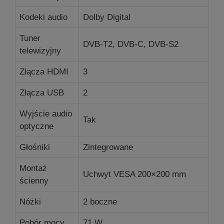
Kodeki audio
Dolby Digital
Tuner
DVB-T2, DVB-C, DVB-S2
telewizyjny
Złącza HDMI
3
Złącza USB
2
Wyjście audio
Tak
optyczne
Głośniki
Zintegrowane
Montaż
Uchwyt VESA 200×200 mm
ścienny
Nóżki
2 boczne
Pobór mocy
71 W