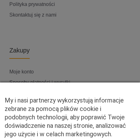
Polityka prywatności
Skontaktuj się z nami
Zakupy
Moje konto
Sposoby płatności i wysyłki
Zwroty i reklamacje
My i nasi partnerzy wykorzystują informacje
zebrane za pomocą plików cookie i
podobnych technologii, aby poprawić Twoje
Właściciel serwisu
doświadczenie na naszej stronie, analizować
jego użycie i w celach marketingowych.
Baveno Sp. z o. o.