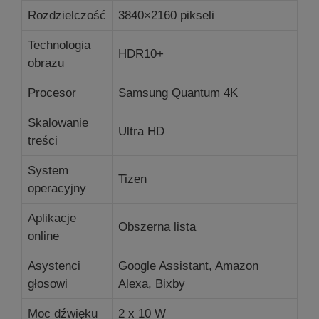
Rozdzielczość
3840×2160 pikseli
Technologia
HDR10+
obrazu
Procesor
Samsung Quantum 4K
Skalowanie
Ultra HD
treści
System
Tizen
operacyjny
Aplikacje
Obszerna lista
online
Asystenci
Google Assistant, Amazon
głosowi
Alexa, Bixby
Moc dźwięku
2 x 10 W