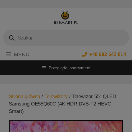
Przejdź
do
treści
Wyszukiwarka
produktów
MENU
+48 692 642 814
Przeglądaj asortyment
Strona główna
/
Telewizory
/ Telewizor 55″ QLED
Samsung QE55Q60C (4K HDR DVB-T2 HEVC
Smart)