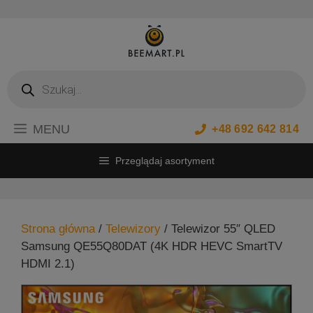
Przejdź
do
treści
Wyszukiwarka
produktów
MENU
+48 692 642 814
Przeglądaj asortyment
Strona główna
/
Telewizory
/ Telewizor 55″ QLED
Samsung QE55Q80DAT (4K HDR HEVC SmartTV
HDMI 2.1)