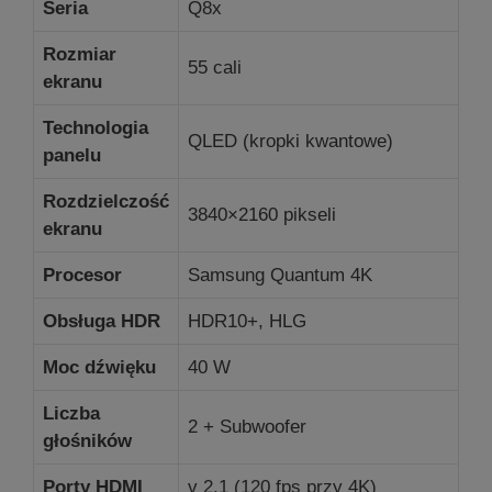
Seria
Q8x
Rozmiar
55 cali
ekranu
Technologia
QLED (kropki kwantowe)
panelu
Rozdzielczość
3840×2160 pikseli
ekranu
Procesor
Samsung Quantum 4K
Obsługa HDR
HDR10+, HLG
Moc dźwięku
40 W
Liczba
2 + Subwoofer
głośników
Porty HDMI
v 2.1 (120 fps przy 4K)