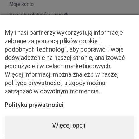
Moje konto
Sposoby płatności i wysyłki
Zwroty i reklamacje
My i nasi partnerzy wykorzystują informacje
zebrane za pomocą plików cookie i
podobnych technologii, aby poprawić Twoje
Właściciel serwisu
doświadczenie na naszej stronie, analizować
jego użycie i w celach marketingowych.
Baveno Sp. z o. o.
Więcej informacji można znaleźć w naszej
Czerniakowska 71/408a
polityce prywatności, a zgody można
00-715 Warszawa
zarządzać w dowolnym momencie.
NIP: 5273093569
KRS: 0001081683
Polityka prywatności
kontakt@beemart.pl
+48 692 642 814
Więcej opcji
+48 600 599 324