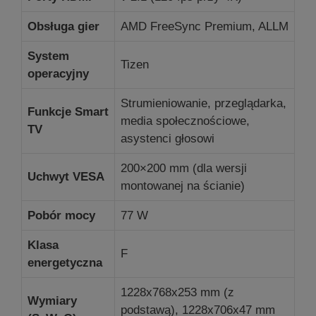
Obsługa gier
AMD FreeSync Premium, ALLM
System
Tizen
operacyjny
Strumieniowanie, przeglądarka,
Funkcje Smart
media społecznościowe,
TV
asystenci głosowi
200×200 mm (dla wersji
Uchwyt VESA
montowanej na ścianie)
Pobór mocy
77 W
Klasa
F
energetyczna
1228x768x253 mm (z
Wymiary
podstawą), 1228x706x47 mm