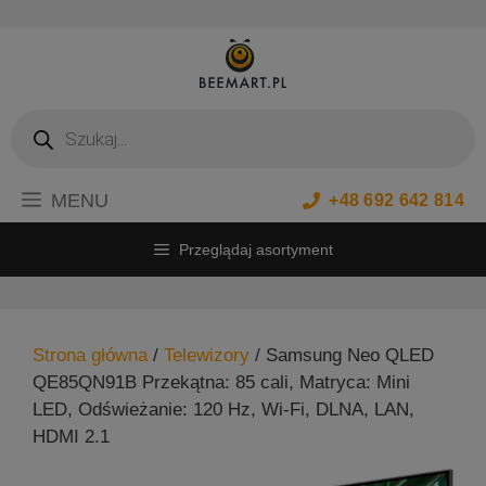
Przejdź
do
treści
Wyszukiwarka
produktów
MENU
+48 692 642 814
Przeglądaj asortyment
Strona główna
/
Telewizory
/ Samsung Neo QLED
QE85QN91B Przekątna: 85 cali, Matryca: Mini
LED, Odświeżanie: 120 Hz, Wi-Fi, DLNA, LAN,
HDMI 2.1