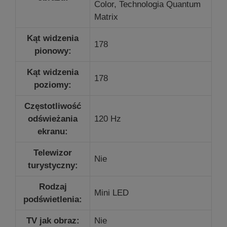
Color,
Technologia Quantum
Matrix
Kąt widzenia
178
pionowy:
Kąt widzenia
178
poziomy:
Częstotliwość
odświeżania
120 Hz
ekranu:
Telewizor
Nie
turystyczny:
Rodzaj
Mini LED
podświetlenia:
TV jak obraz:
Nie