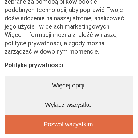
zebrane za pomocą plików cookie i
podobnych technologii, aby poprawić Twoje
Właściciel serwisu
doświadczenie na naszej stronie, analizować
jego użycie i w celach marketingowych.
Baveno Sp. z o. o.
Więcej informacji można znaleźć w naszej
Czerniakowska 71/408a
polityce prywatności, a zgody można
00-715 Warszawa
zarządzać w dowolnym momencie.
NIP: 5273093569
KRS: 0001081683
Polityka prywatności
kontakt@beemart.pl
+48 692 642 814
Więcej opcji
+48 600 599 324
Wyłącz wszystko
Biuro obsługi klienta
Pn-Pt: 9:00 - 17:00
Pozwól wszystkim
0