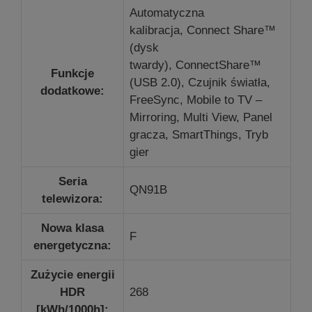
Automatyczna
kalibracja,
Connect Share™
(dysk
twardy),
ConnectShare™
Funkcje
(USB 2.0),
Czujnik światła,
dodatkowe:
FreeSync,
Mobile to TV –
Mirroring,
Multi View, Panel
gracza, SmartThings, Tryb
gier
Seria
QN91B
telewizora:
Nowa klasa
F
energetyczna:
Zużycie energii
HDR
268
[kWh/1000h]: