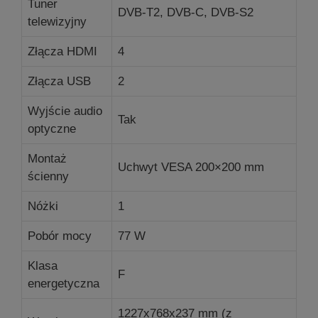
Tuner
DVB-T2, DVB-C, DVB-S2
telewizyjny
Złącza HDMI
4
Złącza USB
2
Wyjście audio
Tak
optyczne
Montaż
Uchwyt VESA 200×200 mm
ścienny
Nóżki
1
Pobór mocy
77 W
Klasa
F
energetyczna
1227x768x237 mm (z