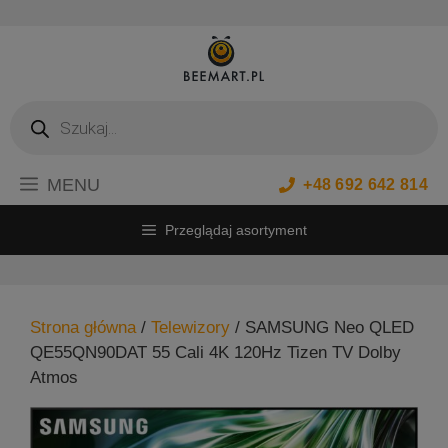
Przejdź
do
treści
Wyszukiwarka
produktów
MENU
+48 692 642 814
Przeglądaj asortyment
Strona główna
/
Telewizory
/ SAMSUNG Neo QLED
QE55QN90DAT 55 Cali 4K 120Hz Tizen TV Dolby
Atmos