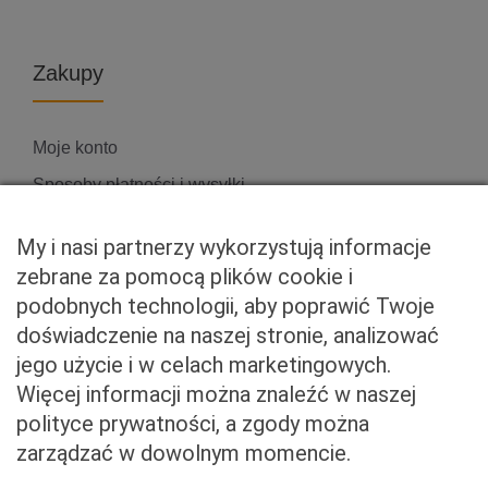
Zakupy
Moje konto
Sposoby płatności i wysyłki
Zwroty i reklamacje
My i nasi partnerzy wykorzystują informacje
zebrane za pomocą plików cookie i
podobnych technologii, aby poprawić Twoje
Właściciel serwisu
doświadczenie na naszej stronie, analizować
jego użycie i w celach marketingowych.
Baveno Sp. z o. o.
Więcej informacji można znaleźć w naszej
Czerniakowska 71/408a
polityce prywatności, a zgody można
00-715 Warszawa
zarządzać w dowolnym momencie.
NIP: 5273093569