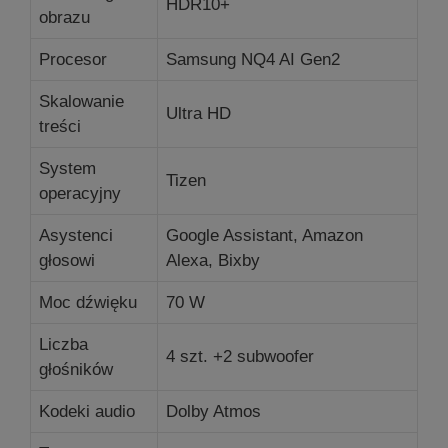
HDR10+
obrazu
Procesor
Samsung NQ4 AI Gen2
Skalowanie
Ultra HD
treści
System
Tizen
operacyjny
Asystenci
Google Assistant, Amazon
głosowi
Alexa, Bixby
Moc dźwięku
70 W
Liczba
4 szt. +2 s
ubwoofer
głośników
Kodeki audio
Dolby Atmos