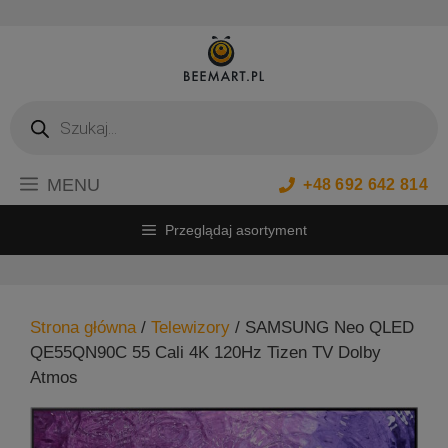
Przejdź
do
treści
Wyszukiwarka
produktów
MENU
+48 692 642 814
Przeglądaj asortyment
Strona główna
/
Telewizory
/ SAMSUNG Neo QLED
QE55QN90C 55 Cali 4K 120Hz Tizen TV Dolby
Atmos