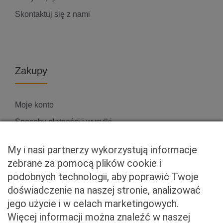
Skontaktuj się z nami
Zakupy
Moje konto
Sposoby płatności i wysyłki
Zwroty i reklamacje
My i nasi partnerzy wykorzystują informacje
zebrane za pomocą plików cookie i
podobnych technologii, aby poprawić Twoje
Właściciel serwisu
doświadczenie na naszej stronie, analizować
jego użycie i w celach marketingowych.
Baveno Sp. z o. o.
Więcej informacji można znaleźć w naszej