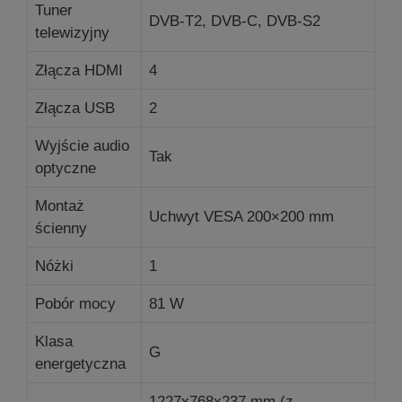
Tuner
DVB-T2, DVB-C, DVB-S2
telewizyjny
Złącza HDMI
4
Złącza USB
2
Wyjście audio
Tak
optyczne
Montaż
Uchwyt VESA 200×200 mm
ścienny
Nóżki
1
Pobór mocy
81 W
Klasa
G
energetyczna
1227x768x237 mm (z