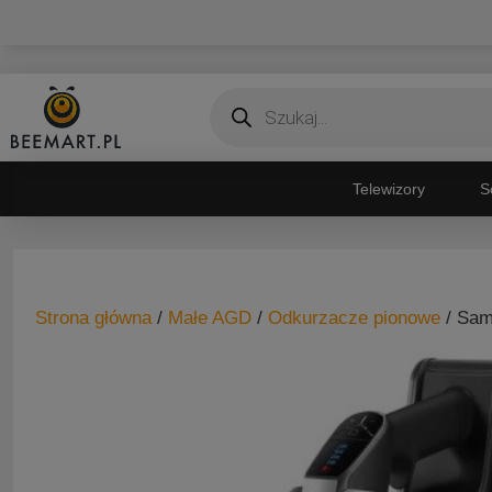
Przejdź
do
treści
Wyszukiwarka
produktów
Telewizory
S
Strona główna
/
Małe AGD
/
Odkurzacze pionowe
/ Sam