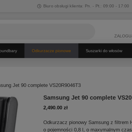
Biuro obsługi klienta: Pn. - Pt.: 09:00 - 17:00
ZALOGUJ
oundbary
Odkurzacze pionowe
Suszarki do włosów
sung Jet 90 complete VS20R9046T3
Samsung Jet 90 complete VS2
2,490.00
zł
Odkurzacz pionowy Samsung z filtrem H
o pojemności 0,8 l, o maxymalnym czas