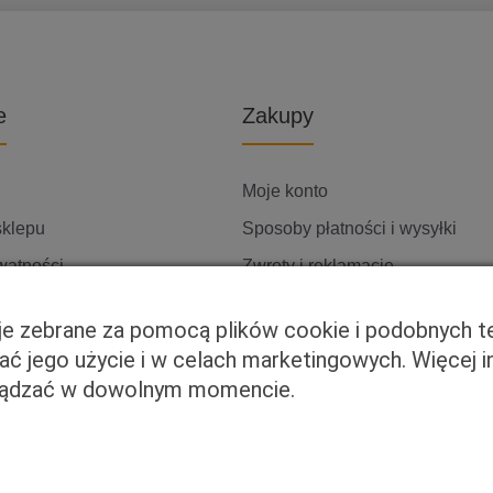
e
Zakupy
Moje konto
sklepu
Sposoby płatności i wysyłki
watności
Zwroty i reklamacje
ię z nami
cje zebrane za pomocą plików cookie i podobnych t
wać jego użycie i w celach marketingowych. Więcej 
rządzać w dowolnym momencie.