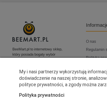
Informacj
O nas
BeeMart.pl to internetowy sklep,
Regulamin 
który posiada bogaty wybór
Polityka pry
produktów, w tym elektronikę
użytkową, telewizory i wiele
Skontaktuj s
innych artykułów.
My i nasi partnerzy wykorzystują informa
doświadczenie na naszej stronie, analizo
polityce prywatności, a zgody można za
Polityka prywatności