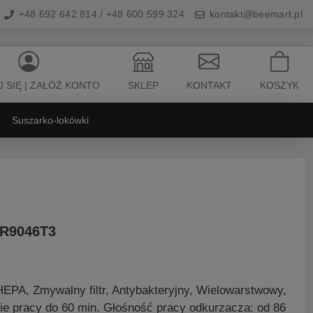
+48 692 642 814 / +48 600 599 324
kontakt@beemart.pl
 SIĘ | ZAŁÓŻ KONTO
SKLEP
KONTAKT
KOSZYK
Suszarko-lokówki
0R9046T3
EPA, Zmywalny filtr, Antybakteryjny, Wielowarstwowy,
ie pracy do 60 min. Głośność pracy odkurzacza: od 86