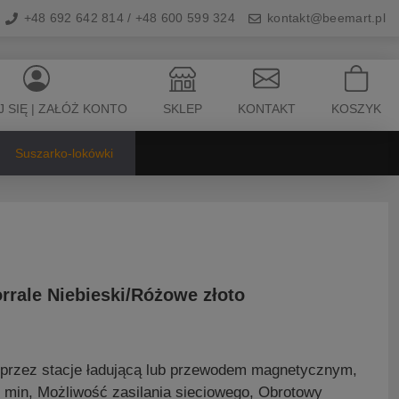
+48 692 642 814 / +48 600 599 324
kontakt@beemart.pl
 SIĘ | ZAŁÓŻ KONTO
SKLEP
KONTAKT
KOSZYK
Suszarko-lokówki
rale Niebieski/Różowe złoto
a przez stacje ładującą lub przewodem magnetycznym,
min, Możliwość zasilania sieciowego, Obrotowy