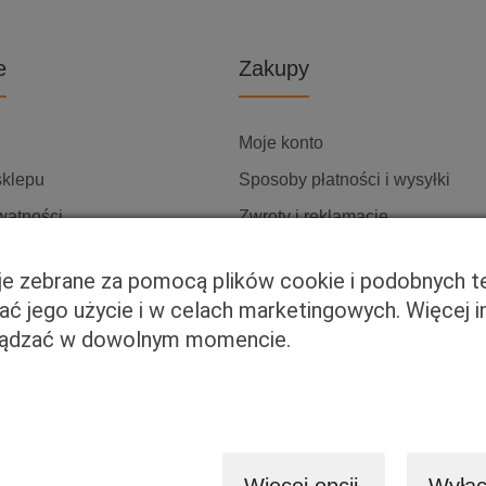
e
Zakupy
Moje konto
sklepu
Sposoby płatności i wysyłki
watności
Zwroty i reklamacje
ię z nami
cje zebrane za pomocą plików cookie i podobnych t
wać jego użycie i w celach marketingowych. Więcej 
rządzać w dowolnym momencie.