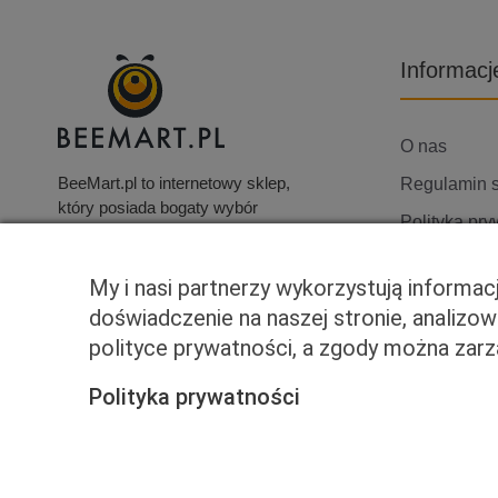
Informacj
O nas
BeeMart.pl to internetowy sklep,
Regulamin 
który posiada bogaty wybór
Polityka pry
produktów, w tym elektronikę
użytkową, telewizory i wiele
Skontaktuj s
innych artykułów.
My i nasi partnerzy wykorzystują informa
doświadczenie na naszej stronie, analizo
polityce prywatności, a zgody można za
Polityka prywatności