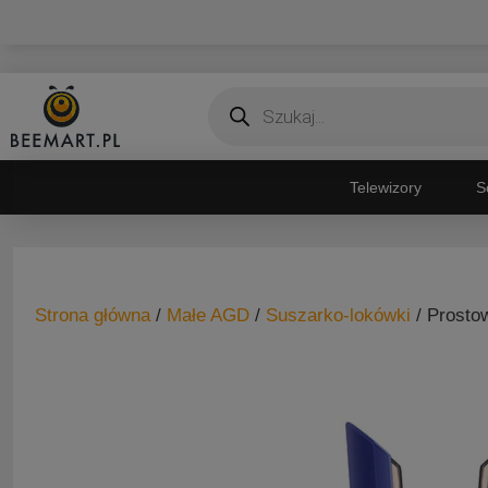
Przejdź
do
treści
Wyszukiwarka
produktów
Telewizory
S
Strona główna
/
Małe AGD
/
Suszarko-lokówki
/ Prosto