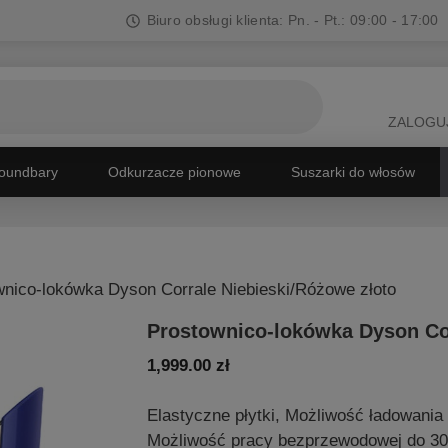
Biuro obsługi klienta: Pn. - Pt.: 09:00 - 17:00
ZALOGUJ
oundbary
Odkurzacze pionowe
Suszarki do włosów
wnico-lokówka Dyson Corrale Niebieski/Różowe złoto
Prostownico-lokówka Dyson Cor
1,999.00
zł
Elastyczne płytki, Możliwość ładowani
Możliwość pracy bezprzewodowej do 30 