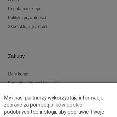
Regulamin sklepu
Polityka prywatności
Skontaktuj się z nami
Zakupy
Moje konto
Sposoby płatności i wysyłki
Zwroty i reklamacje
My i nasi partnerzy wykorzystują informacje
zebrane za pomocą plików cookie i
podobnych technologii, aby poprawić Twoje
Właściciel serwisu