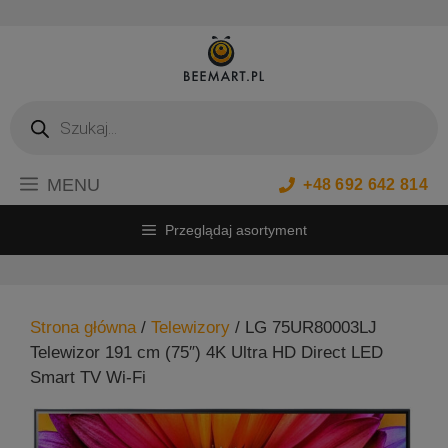
Przejdź
do
treści
Wyszukiwarka
produktów
MENU
+48 692 642 814
Przeglądaj asortyment
Strona główna
/
Telewizory
/ LG 75UR80003LJ
Telewizor 191 cm (75″) 4K Ultra HD Direct LED
Smart TV Wi-Fi