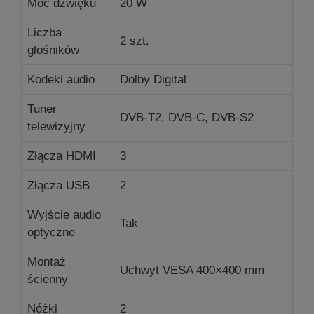
Moc dźwięku
20 W
Liczba
2 szt.
głośników
Kodeki audio
Dolby Digital
Tuner
DVB-T2, DVB-C, DVB-S2
telewizyjny
Złącza HDMI
3
Złącza USB
2
Wyjście audio
Tak
optyczne
Montaż
Uchwyt VESA 400×400 mm
ścienny
Nóżki
2