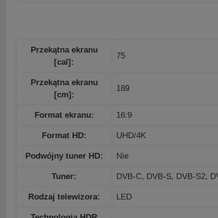
Przekątna ekranu
75
[cal]:
Przekątna ekranu
189
[cm]:
Format ekranu:
16:9
Format HD:
UHD/4K
Podwójny tuner HD:
Nie
Tuner:
DVB-C,
DVB-S,
DVB-S2,
D
Rodzaj telewizora:
LED
Technologia HDR