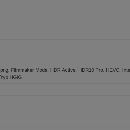
ppng,
Filmmaker Mode, HDR Active, HDR10 Pro, HEVC, Intel
 Tryb HGiG