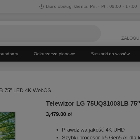
Biuro obsługi klienta: Pn. - Pt.: 09:00 - 17:00
ZALOGUJ
oundbary
Odkurzacze pionowe
Suszarki do włosów
LB 75″ LED 4K WebOS
Telewizor LG 75UQ81003LB 75
3,479.00
zł
Prawdziwa jakość 4K UHD
Szybki procesor α5 Gen5 AI dla 