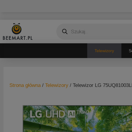
Przejdź
do
treści
Wyszukiwarka
produktów
Telewizory
S
Strona główna
/
Telewizory
/ Telewizor LG 75UQ81003