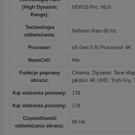
(High Dynamic
HDR10 Pro,
HLG
Range):
Technologia
Refresh Rate 60 Hz
odświeżania:
Procesor:
α5 Gen 5 AI Processor 4K
NanoCell:
Nie
Funkcje poprawy
Cinema,
Dynamic Tone Ma
obrazu:
jakości 4K UHD,
Tryb Gry,
Kąt widzenia pionowy:
178
Kąt widzenia poziomy:
178
Częstotliwość
60 Hz
odświeżania ekranu: