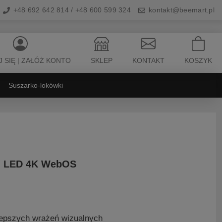
+48 692 642 814 / +48 600 599 324
kontakt@beemart.pl
 SIĘ | ZAŁÓŻ KONTO
SKLEP
KONTAKT
KOSZYK
Suszarko-lokówki
″ LED 4K WebOS
lepszych wrażeń wizualnych