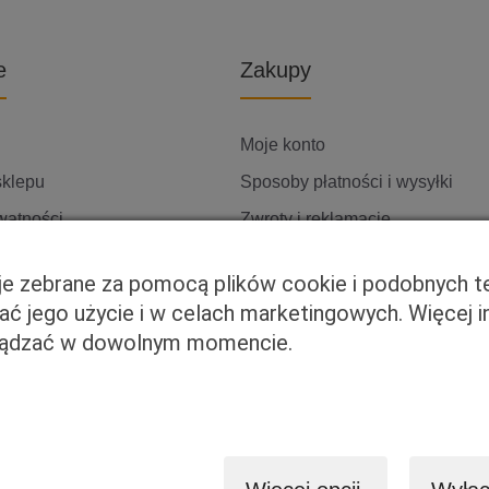
e
Zakupy
Moje konto
sklepu
Sposoby płatności i wysyłki
watności
Zwroty i reklamacje
ię z nami
cje zebrane za pomocą plików cookie i podobnych t
wać jego użycie i w celach marketingowych. Więcej 
rządzać w dowolnym momencie.