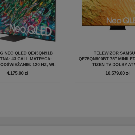
G NEO QLED QE43QN91B
TELEWIZOR SAMS
TNA: 43 CALI, MATRYCA:
QE75QN800BT 75″ MINILED
 ODŚWIEŻANIE: 120 HZ, WI-
TIZEN TV DOLBY A
 DLNA, LAN, HDMI 2.1
4,175.00
zł
10,579.00
zł