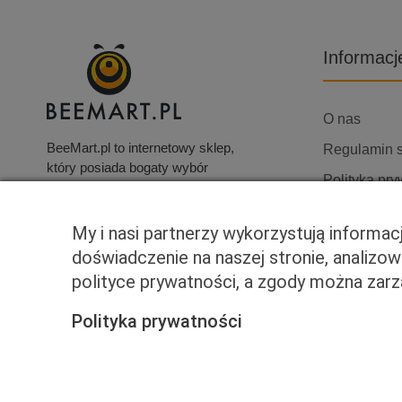
Informacj
O nas
BeeMart.pl to internetowy sklep,
Regulamin 
który posiada bogaty wybór
Polityka pry
produktów, w tym elektronikę
użytkową, telewizory i wiele
Skontaktuj s
innych artykułów.
My i nasi partnerzy wykorzystują informa
doświadczenie na naszej stronie, analizo
polityce prywatności, a zgody można za
Polityka prywatności