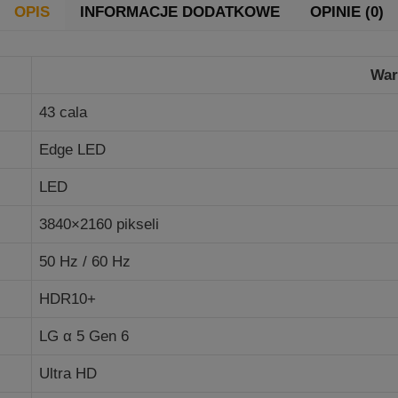
OPIS
INFORMACJE DODATKOWE
OPINIE (0)
War
43 cala
Edge LED
LED
3840×2160 pikseli
50 Hz / 60 Hz
HDR10+
LG α 5 Gen 6
Ultra HD