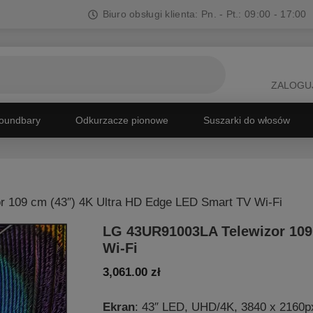
Biuro obsługi klienta: Pn. - Pt.: 09:00 - 17:00
ZALOGUJ
oundbary
Odkurzacze pionowe
Suszarki do włosów
 109 cm (43″) 4K Ultra HD Edge LED Smart TV Wi-Fi
LG 43UR91003LA Telewizor 109
Wi-Fi
3,061.00
zł
Ekran
: 43″ LED, UHD/4K, 3840 x 2160p