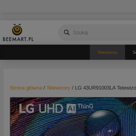
Przejdź
do
treści
Wyszukiwarka
produktów
Telewizory
S
Strona główna
/
Telewizory
/ LG 43UR91003LA Telewizor