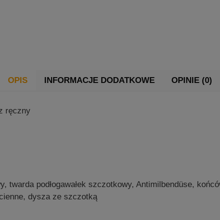
OPIS
INFORMACJE DODATKOWE
OPINIE (0)
ręczny
 podłogawałek szczotkowy, Antimilbendüse, końców
ysza ze szczotką