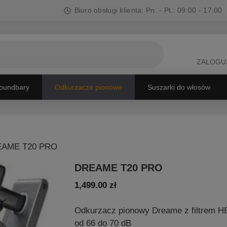
Biuro obsługi klienta: Pn. - Pt.: 09:00 - 17:00
ZALOGUJ
oundbary
Odkurzacze pionowe
Suszarki do włosów
EAME T20 PRO
DREAME T20 PRO
1,499.00
zł
Odkurzacz pionowy Dreame z filtrem HE
od 66 do 70 dB