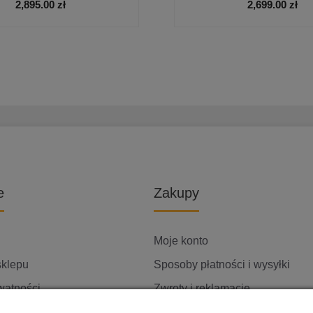
2,895.00
zł
2,699.00
zł
e
Zakupy
Moje konto
sklepu
Sposoby płatności i wysyłki
watności
Zwroty i reklamacje
ię z nami