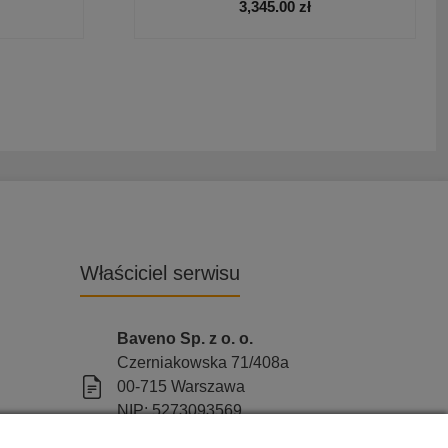
3,345.00
zł
Właściciel serwisu
Baveno Sp. z o. o.
Czerniakowska 71/408a
00-715 Warszawa
NIP: 5273093569
KRS: 0001081683