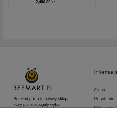
2,490.00
zł
Informacj
O nas
BeeMart.pl to internetowy sklep,
Regulamin 
który posiada bogaty wybór
Polityka pry
produktów, w tym elektronikę
użytkową, telewizory i wiele
Skontaktuj s