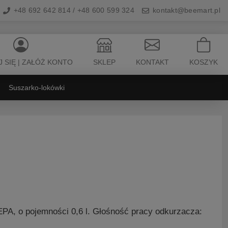
+48 692 642 814 / +48 600 599 324
kontakt@beemart.pl
 SIĘ | ZAŁÓŻ KONTO
SKLEP
KONTAKT
KOSZYK
Suszarko-lokówki
PA, o pojemności 0,6 l. Głośność pracy odkurzacza: