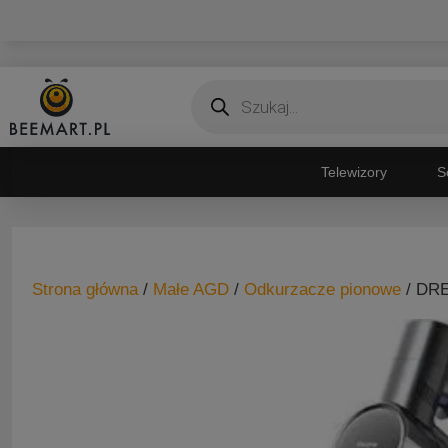
Przejdź
do
treści
Wyszukiwarka
produktów
Telewizory
S
Strona główna
/
Małe AGD
/
Odkurzacze pionowe
/ DR