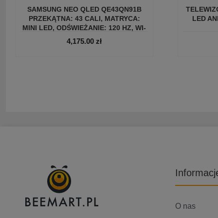
SAMSUNG NEO QLED QE43QN91B
TELEWIZO
PRZEKĄTNA: 43 CALI, MATRYCA:
LED AN
MINI LED, ODŚWIEŻANIE: 120 HZ, WI-
FI, DLNA, LAN, HDMI 2.1
4,175.00
zł
Informacj
O nas