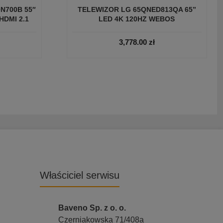
N700B 55″
TELEWIZOR LG 65QNED813QA 65”
DMI 2.1
LED 4K 120HZ WEBOS
3,778.00
zł
Właściciel serwisu
Baveno Sp. z o. o.
Czerniakowska 71/408a