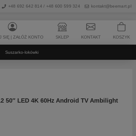
+48 692 642 814 / +48 600 599 324
kontakt@beemart.pl
 SIĘ | ZAŁÓŻ KONTO
SKLEP
KONTAKT
KOSZYK
Suszarko-lokówki
2 50″ LED 4K 60Hz Android TV Ambilight