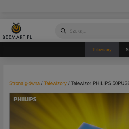
Przejdź
do
treści
Wyszukiwarka
produktów
Telewizory
S
Strona główna
/
Telewizory
/ Telewizor PHILIPS 50PUS8