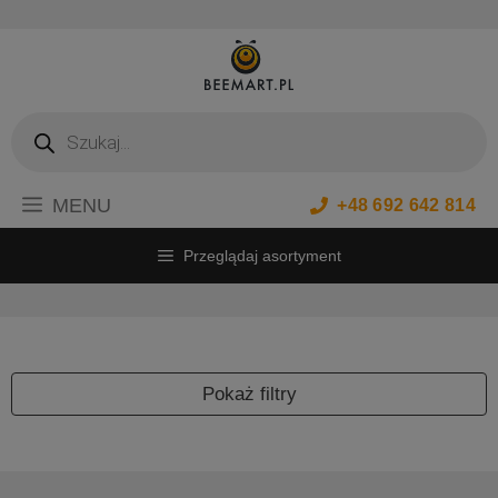
Przejdź
do
treści
Wyszukiwarka
produktów
MENU
+48 692 642 814
Przeglądaj asortyment
Pokaż filtry