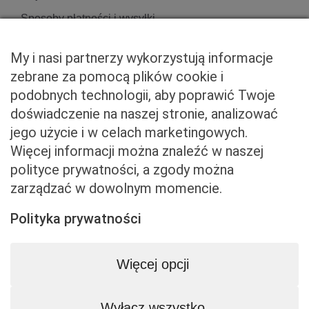
Sposoby płatności i wysyłki
Zwroty i reklamacje
My i nasi partnerzy wykorzystują informacje
zebrane za pomocą plików cookie i
podobnych technologii, aby poprawić Twoje
Właściciel serwisu
doświadczenie na naszej stronie, analizować
jego użycie i w celach marketingowych.
Baveno Sp. z o. o.
Więcej informacji można znaleźć w naszej
Czerniakowska 71/408a
polityce prywatności, a zgody można
00-715 Warszawa
zarządzać w dowolnym momencie.
NIP: 5273093569
KRS: 0001081683
Polityka prywatności
kontakt@beemart.pl
+48 692 642 814
Więcej opcji
+48 600 599 324
Wyłącz wszystko